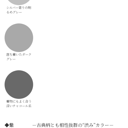
シルバー寄りの明
るめグレー
落ち着いたダーク
グレー
着物にもよく合う
深いチャコール系
◆
紫
－古典柄とも相性抜群の“渋み”カラー－