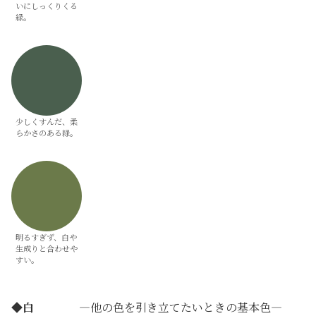
いにしっくりくる
緑。
少しくすんだ、柔
らかさのある緑。
明るすぎず、白や
生成りと合わせや
すい。
◆
白
―他の色を引き立てたいときの基本色―