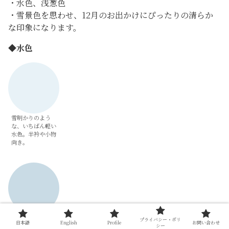
・水色、浅葱色
・雪景色を思わせ、12月のお出かけにぴったりの清らか
な印象になります。
◆
水色
雪明かりのよう
な、いちばん軽い
水色。半衿や小物
向き。
冬の空気感が出る
プライバシー・ポリ
日本語
English
Profile
お問い合わせ
基準色。着物にも
シー