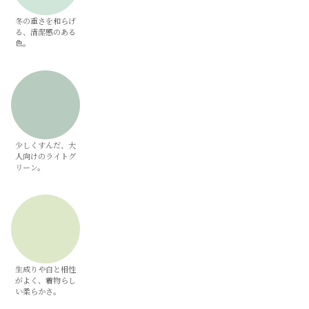
冬の重さを和らげ
る、清潔感のある
色。
少しくすんだ、大
人向けのライトグ
リーン。
生成りや白と相性
がよく、着物らし
い柔らかさ。