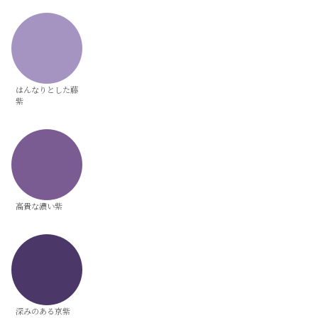
はんなりとした藤
紫
高貴な濃い紫
深みのある京紫