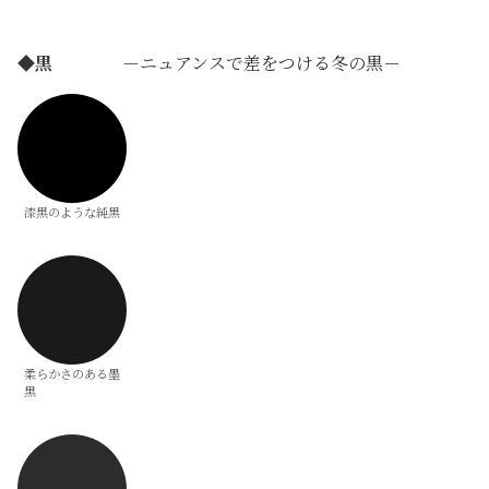
◆
黒
－ニュアンスで差をつける冬の黒－
漆黒のような純黒
柔らかさのある墨
黒