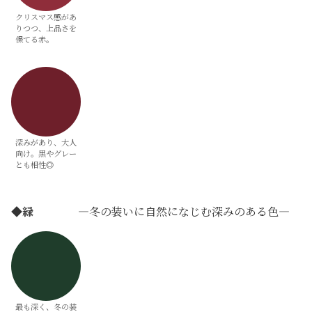
クリスマス感があ
りつつ、上品さを
保てる赤。
深みがあり、大人
向け。黒やグレー
とも相性◎
◆
緑
―冬の装いに自然になじむ深みのある色―
最も深く、冬の装